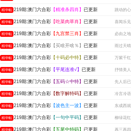
219期:澳门六合彩
【精准杀四肖】
已更新
跳动的心
精华帖
219期:澳门六合彩
【吃菜肉草肖】
已更新
喜闻乐见
精华帖
219期:澳门六合彩
【九宫禁三肖】
已更新
必由之地
精华帖
219期:澳门六合彩
【买啥开啥％】
已更新
雨过天晴
精华帖
219期:澳门六合彩
【十码必中特】
已更新
万紫千红
精华帖
219期:澳门六合彩
【平尾连准√】
已更新
抒情美人
精华帖
219期:澳门六合彩
【五码☆中特】
已更新
先人后已
精华帖
219期:澳门六合彩
【数字解特码】
已更新
冷言冷语
精华帖
219期:澳门六合彩
【波色主一波】
已更新
东成西就
精华帖
219期:澳门六合彩
【一句中平码】
已更新
柳绿花红
精华帖
219期:澳门六合彩
【五尾中特码】
已更新
再三再四
精华帖