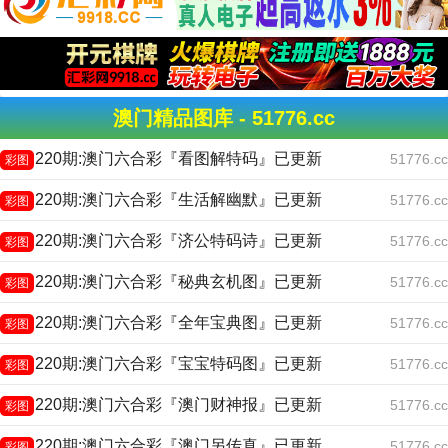
澳门精品图库 - 51776.cc
220期:澳门六合彩『看图解特码』已更新
51776.cc
彩图
220期:澳门六合彩『生活解幽默』已更新
51776.cc
彩图
220期:澳门六合彩『济公特码诗』已更新
51776.cc
彩图
220期:澳门六合彩『秘典玄机图』已更新
51776.cc
彩图
220期:澳门六合彩『全年宝典图』已更新
51776.cc
彩图
220期:澳门六合彩『宝宝特码图』已更新
51776.cc
彩图
220期:澳门六合彩『澳门财神报』已更新
51776.cc
彩图
220期:澳门六合彩『澳门另传真』已更新
51776.cc
彩图