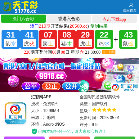
返回首页
汇彩网APP
全国彩民首选彩票软件
授权：免费软件
类型：国产软件
大小：19.99MB
星级：
来源：汇彩网
更新时间：2025.05.01
环境：Android/iOS
评分：9.9
已向本站押付一亿，请大家放心投注！