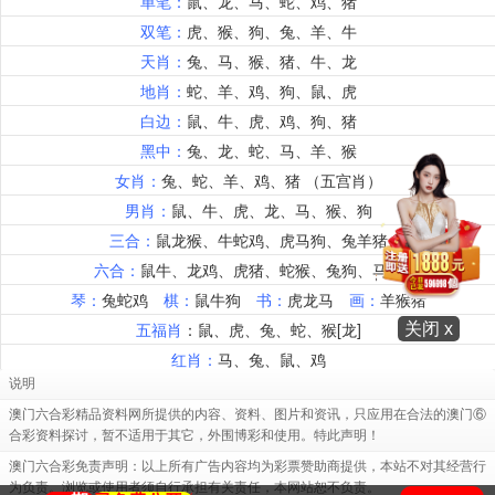
关闭 x
说明
澳门六合彩精品资料网所提供的内容、资料、图片和资讯，只应用在合法的澳门⑥
合彩资料探讨，暂不适用于其它，外围博彩和使用。特此声明！
澳门六合彩免责声明：以上所有广告内容均为彩票赞助商提供，本站不对其经营行
为负责。浏览或使用者须自行承担有关责任，本网站恕不负责。