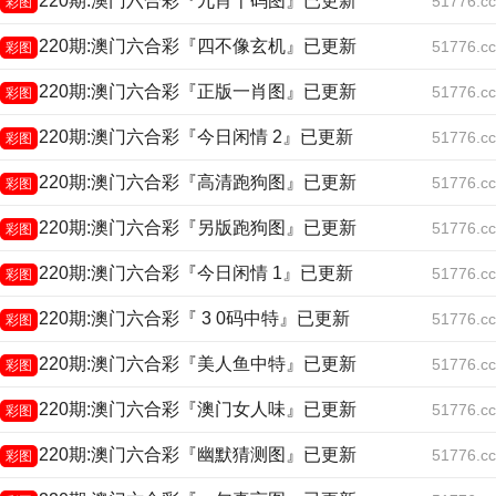
220期:澳门六合彩『九肖十码图』已更新
51776.cc
彩图
220期:澳门六合彩『四不像玄机』已更新
51776.cc
彩图
220期:澳门六合彩『正版一肖图』已更新
51776.cc
彩图
220期:澳门六合彩『今日闲情 2』已更新
51776.cc
彩图
220期:澳门六合彩『高清跑狗图』已更新
51776.cc
彩图
220期:澳门六合彩『另版跑狗图』已更新
51776.cc
彩图
220期:澳门六合彩『今日闲情 1』已更新
51776.cc
彩图
220期:澳门六合彩『 3 0码中特』已更新
51776.cc
彩图
220期:澳门六合彩『美人鱼中特』已更新
51776.cc
彩图
220期:澳门六合彩『澳门女人味』已更新
51776.cc
彩图
220期:澳门六合彩『幽默猜测图』已更新
51776.cc
彩图