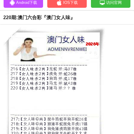
Android下载
IOS下载
访问官网
220期:澳门六合彩『澳门女人味』