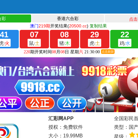
汇彩网APP
全国彩民
授权：免费软件
类型：国
大小：19.99MB
星级：