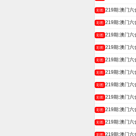
219期:澳门
彩图
219期:澳门
彩图
219期:澳门
彩图
219期:澳门
彩图
219期:澳门
彩图
219期:澳门
彩图
219期:澳门
彩图
219期:澳门
彩图
219期:澳门
彩图
219期:澳门
彩图
219期:澳门
彩图