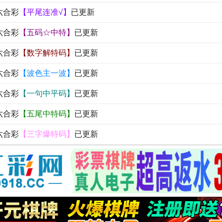
六合彩
【平尾连准√】
已更新
六合彩
【五码☆中特】
已更新
六合彩
【数字解特码】
已更新
六合彩
【波色主一波】
已更新
六合彩
【一句中平码】
已更新
六合彩
【五尾中特码】
已更新
六合彩
【三字爆特码】
已更新