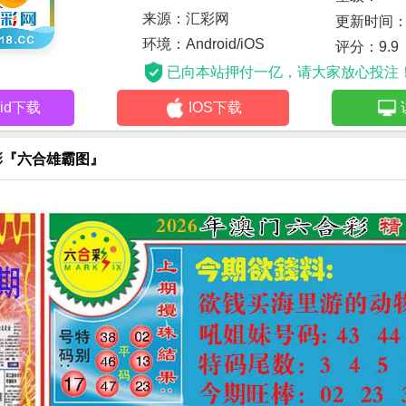
来源：汇彩网
更新时间：20
环境：Android/iOS
评分：9.9
已向本站押付一亿，请大家放心投注
oid下载
IOS下载
彩
『六合雄霸图』