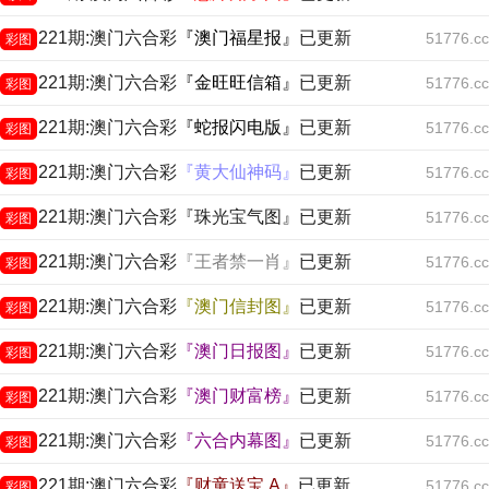
221期:澳门六合彩
『澳门福星报』
已更新
51776.cc
彩图
221期:澳门六合彩
『金旺旺信箱』
已更新
51776.cc
彩图
221期:澳门六合彩
『蛇报闪电版』
已更新
51776.cc
彩图
221期:澳门六合彩
『黄大仙神码』
已更新
51776.cc
彩图
221期:澳门六合彩『珠光宝气图』已更新
51776.cc
彩图
221期:澳门六合彩
『王者禁一肖』
已更新
51776.cc
彩图
221期:澳门六合彩
『澳门信封图』
已更新
51776.cc
彩图
221期:澳门六合彩
『澳门日报图』
已更新
51776.cc
彩图
221期:澳门六合彩
『澳门财富榜』
已更新
51776.cc
彩图
221期:澳门六合彩
『六合内幕图』
已更新
51776.cc
彩图
221期:澳门六合彩
『财童送宝 A』
已更新
51776.cc
彩图