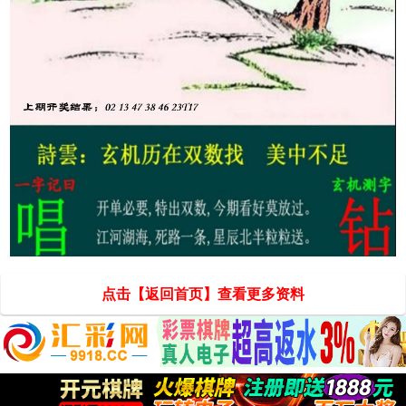
点击【返回首页】查看更多资料