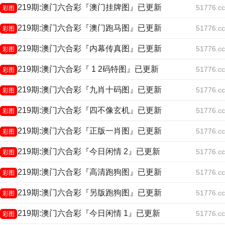
219期:澳门六合彩『澳门挂牌图』已更新
51776.cc
彩图
219期:澳门六合彩『澳门跑马图』已更新
51776.cc
彩图
219期:澳门六合彩『内幕传真图』已更新
51776.cc
彩图
219期:澳门六合彩『 1 2码特图』已更新
51776.cc
彩图
219期:澳门六合彩『九肖十码图』已更新
51776.cc
彩图
219期:澳门六合彩『四不像玄机』已更新
51776.cc
彩图
219期:澳门六合彩『正版一肖图』已更新
51776.cc
彩图
219期:澳门六合彩『今日闲情 2』已更新
51776.cc
彩图
219期:澳门六合彩『高清跑狗图』已更新
51776.cc
彩图
219期:澳门六合彩『另版跑狗图』已更新
51776.cc
彩图
219期:澳门六合彩『今日闲情 1』已更新
51776.cc
彩图