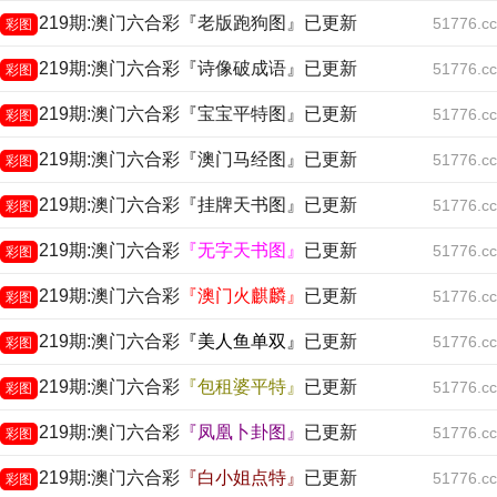
219期:澳门六合彩『老版跑狗图』已更新
51776.cc
彩图
219期:澳门六合彩『诗像破成语』已更新
51776.cc
彩图
219期:澳门六合彩『宝宝平特图』已更新
51776.cc
彩图
219期:澳门六合彩『澳门马经图』已更新
51776.cc
彩图
219期:澳门六合彩『挂牌天书图』已更新
51776.cc
彩图
219期:澳门六合彩
『无字天书图』
已更新
51776.cc
彩图
219期:澳门六合彩
『澳门火麒麟』
已更新
51776.cc
彩图
219期:澳门六合彩
『美人鱼单双』
已更新
51776.cc
彩图
219期:澳门六合彩
『包租婆平特』
已更新
51776.cc
彩图
219期:澳门六合彩
『凤凰卜卦图』
已更新
51776.cc
彩图
219期:澳门六合彩
『白小姐点特』
已更新
51776.cc
彩图