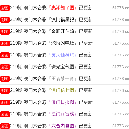
219期:澳门六合彩
『惠泽知了图』
已更新
51776.cc
彩图
219期:澳门六合彩
『澳门福星报』
已更新
51776.cc
彩图
219期:澳门六合彩
『金旺旺信箱』
已更新
51776.cc
彩图
219期:澳门六合彩
『蛇报闪电版』
已更新
51776.cc
彩图
219期:澳门六合彩
『黄大仙神码』
已更新
51776.cc
彩图
219期:澳门六合彩『珠光宝气图』已更新
51776.cc
彩图
219期:澳门六合彩
『王者禁一肖』
已更新
51776.cc
彩图
219期:澳门六合彩
『澳门信封图』
已更新
51776.cc
彩图
219期:澳门六合彩
『澳门日报图』
已更新
51776.cc
彩图
219期:澳门六合彩
『澳门财富榜』
已更新
51776.cc
彩图
219期:澳门六合彩
『六合内幕图』
已更新
51776.cc
彩图