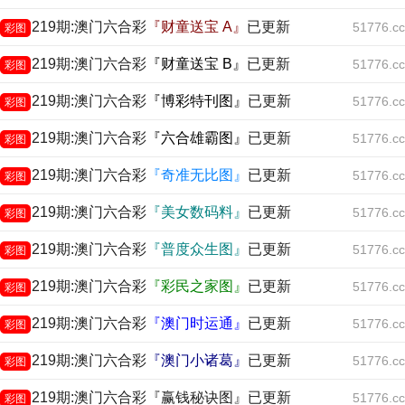
219期:澳门六合彩
『财童送宝 A』
已更新
51776.cc
彩图
219期:澳门六合彩
『财童送宝 B』
已更新
51776.cc
彩图
219期:澳门六合彩
『博彩特刊图』
已更新
51776.cc
彩图
219期:澳门六合彩
『六合雄霸图』
已更新
51776.cc
彩图
219期:澳门六合彩
『奇准无比图』
已更新
51776.cc
彩图
219期:澳门六合彩
『美女数码料』
已更新
51776.cc
彩图
219期:澳门六合彩
『普度众生图』
已更新
51776.cc
彩图
219期:澳门六合彩
『彩民之家图』
已更新
51776.cc
彩图
219期:澳门六合彩
『澳门时运通』
已更新
51776.cc
彩图
219期:澳门六合彩
『澳门小诸葛』
已更新
51776.cc
彩图
219期:澳门六合彩『赢钱秘诀图』已更新
51776.cc
彩图