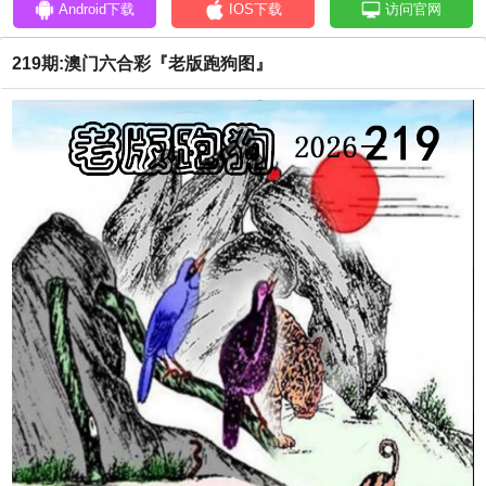
Android下载
IOS下载
访问官网
219期:澳门六合彩『老版跑狗图』