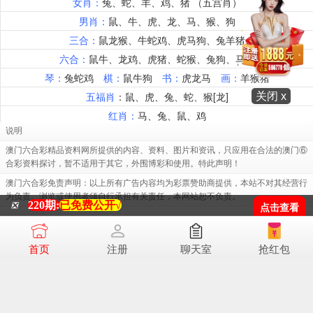
关闭 x
说明
澳门六合彩精品资料网所提供的内容、资料、图片和资讯，只应用在合法的澳门⑥
合彩资料探讨，暂不适用于其它，外围博彩和使用。特此声明！
澳门六合彩免责声明：以上所有广告内容均为彩票赞助商提供，本站不对其经营行
为负责。浏览或使用者须自行承担有关责任，本网站恕不负责。
220期:
已免费公开√
❎
点击查看
[澳门六合彩]易记域名51776.cc
首页
注册
聊天室
抢红包