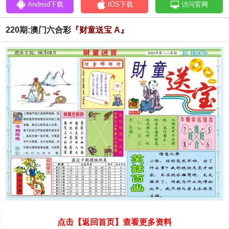
Android下载
IOS下载
访问官网
220期:澳门六合彩
『财童送宝 A』
点击【返回首页】查看更多资料