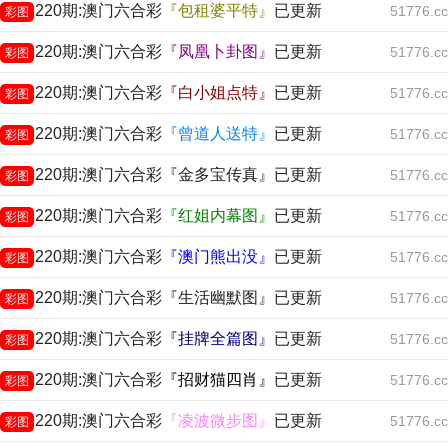
220期:澳门六合彩
『包租婆平特』
已更新
51776.cc
彩图
220期:澳门六合彩
『凤凰卜卦图』
已更新
51776.cc
彩图
220期:澳门六合彩
『白小姐点特』
已更新
51776.cc
彩图
220期:澳门六合彩
『曾道人送特』
已更新
51776.cc
彩图
220期:澳门六合彩『金多宝传真』已更新
51776.cc
彩图
220期:澳门六合彩
『红姐内幕图』
已更新
51776.cc
彩图
220期:澳门六合彩
『澳门熊出没』
已更新
51776.cc
彩图
220期:澳门六合彩『生活幽默图』已更新
51776.cc
彩图
220期:澳门六合彩
『挂牌全篇图』
已更新
51776.cc
彩图
220期:澳门六合彩
『招财猫四肖』
已更新
51776.cc
彩图
220期:澳门六合彩
『凌波微步图』
已更新
51776.cc
彩图