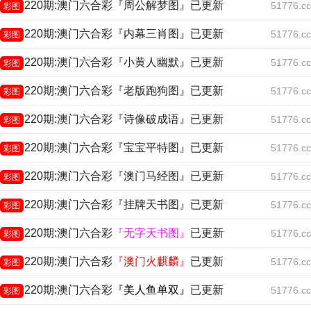
220期:澳门六合彩『周公解梦图』已更新
51776.cc
彩图
220期:澳门六合彩『内幕三肖图』已更新
51776.cc
彩图
220期:澳门六合彩『小黄人幽默』已更新
51776.cc
彩图
220期:澳门六合彩『老版跑狗图』已更新
51776.cc
彩图
220期:澳门六合彩『诗像破成语』已更新
51776.cc
彩图
220期:澳门六合彩『宝宝平特图』已更新
51776.cc
彩图
220期:澳门六合彩『澳门马经图』已更新
51776.cc
彩图
220期:澳门六合彩『挂牌天书图』已更新
51776.cc
彩图
220期:澳门六合彩
『无字天书图』
已更新
51776.cc
彩图
220期:澳门六合彩
『澳门火麒麟』
已更新
51776.cc
彩图
220期:澳门六合彩
『美人鱼单双』
已更新
51776.cc
彩图